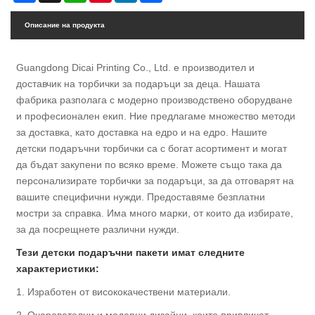
Описание на продукта
Guangdong Dicai Printing Co., Ltd. е производител и
доставчик на торбички за подаръци за деца. Нашата
фабрика разполага с модерно производствено оборудване
и професионален екип. Ние предлагаме множество методи
за доставка, като доставка на едро и на едро. Нашите
детски подаръчни торбички са с богат асортимент и могат
да бъдат закупени по всяко време. Можете също така да
персонализирате торбички за подаръци, за да отговарят на
вашите специфични нужди. Предоставяме безплатни
мостри за справка. Има много марки, от които да избирате,
за да посрещнете различни нужди.
Тези детски подаръчни пакети имат следните
характеристики:
1. Изработен от висококачествени материали.