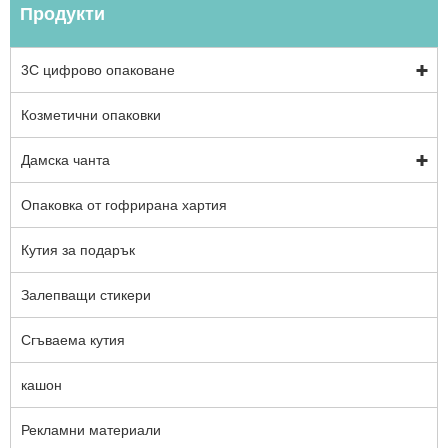
Продукти
3C цифрово опаковане
Козметични опаковки
Дамска чанта
Опаковка от гофрирана хартия
Кутия за подарък
Залепващи стикери
Сгъваема кутия
кашон
Рекламни материали