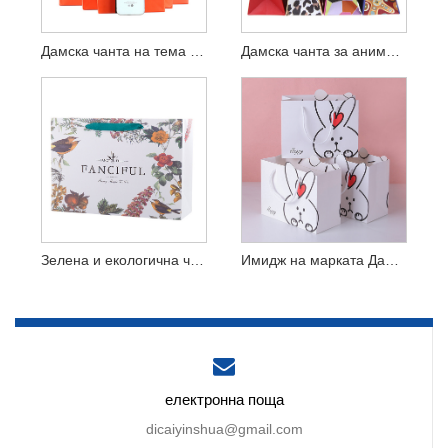
Дамска чанта на тема игра
Дамска чанта за анимационни кукли
Зелена и екологична чанта
Имидж на марката Дамска чанта
електронна поща
dicaiyinshua@gmail.com