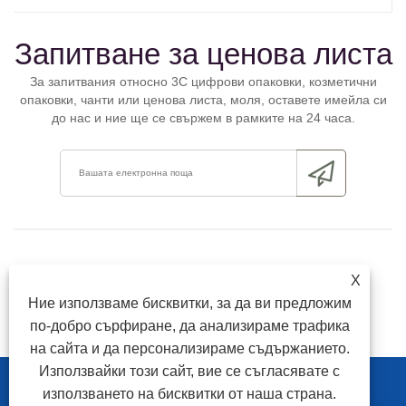
Запитване за ценова листа
За запитвания относно 3C цифрови опаковки, козметични
опаковки, чанти или ценова листа, моля, оставете имейла си
до нас и ние ще се свържем в рамките на 24 часа.
X
Ние използваме бисквитки, за да ви предложим
по-добро сърфиране, да анализираме трафика
на сайта и да персонализираме съдържанието.
Използвайки този сайт, вие се съгласявате с
Link
Sitemap
RSS
Xml
Политика за поверителност
използването на бисквитки от наша страна.