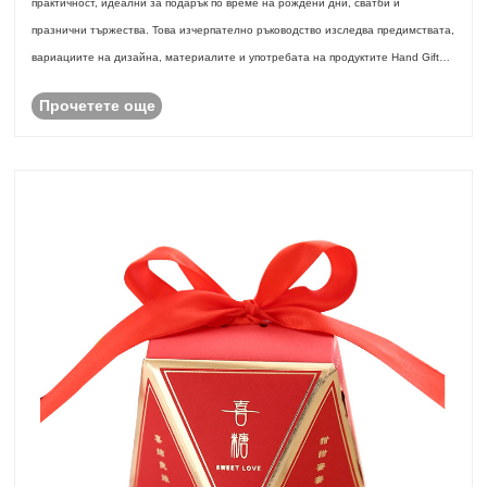
практичност, идеални за подарък по време на рождени дни, сватби и
празнични тържества. Това изчерпателно ръководство изследва предимствата,
вариациите на дизайна, материалите и употребата на продуктите Hand Gift
Hand Bag. Научете как пр......
Прочетете още