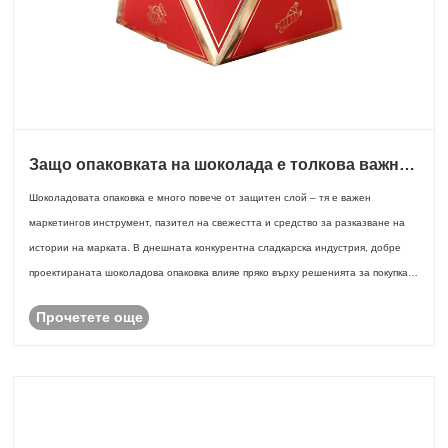
Защо опаковката на шоколада е толкова важна
за успеха на марката, защитата на продукта и
Шоколадовата опаковка е много повече от защитен слой – тя е важен
изживяването на потребителите
маркетингов инструмент, пазител на свежестта и средство за разказване на
истории на марката. В днешната конкурентна сладкарска индустрия, добре
проектираната шоколадова опаковка влияе пряко върху решенията за покупка
на потребителите,......
Прочетете още