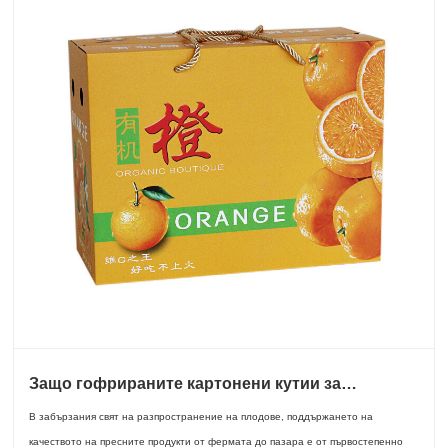
Защо гофрираните картонени кутии за
опаковане на плодове са от съществено
В забързания свят на разпространение на плодове, поддържането на
значение за съвременната дистрибуция на
плодове
качеството на пресните продукти от фермата до пазара е от първостепенно