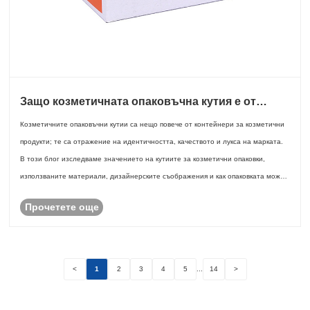
Защо козметичната опаковъчна кутия е от
съществено значение за успеха на вашата
Козметичните опаковъчни кутии са нещо повече от контейнери за козметични
марка
продукти; те са отражение на идентичността, качеството и лукса на марката.
В този блог изследваме значението на кутиите за козметични опаковки,
използваните материали, дизайнерските съображения и как опаковката може
да повлияе ......
Прочетете още
<
1
2
3
4
5
...
14
>