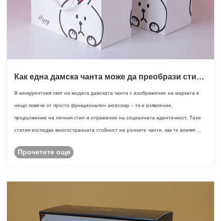
Как една дамска чанта може да преобрази стила
ви и да издигне модната ви идентичност
В конкурентния свят на модата дамската чанта с изображение на марката е
нещо повече от просто функционален аксесоар – тя е изявление,
продължение на личния стил и отражение на социалната идентичност. Тази
статия изследва многостранната стойност на ръчните чанти, как те влияят
върху възприятията на п......
Прочетете още