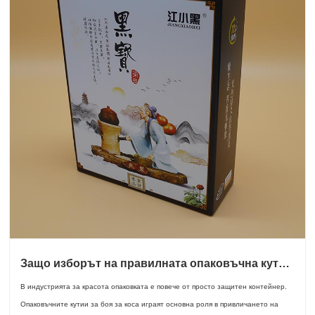
Защо изборът на правилната опаковъчна кутия
за боя за коса е от решаващо значение за
В индустрията за красота опаковката е повече от просто защитен контейнер.
успеха на вашата марка
Опаковъчните кутии за боя за коса играят основна роля в привличането на